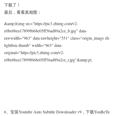
下载了！
最后，看看真相图：
&amp;lt;img src="https://pic3.zhimg.com/v2-
e0be6bea17899f668e05ff56ad89a2ce_b.jpg" data-
rawwidth="963" data-rawheight="551" class="origin_image zh-
lightbox-thumb" width="963" data-
original="https://pic3.zhimg.com/v2-
e0be6bea17899f668e05ff56ad89a2ce_r.jpg"&amp;gt;
6、安装Youtube Auto Subtitle Downloader v9，下载YouBeTu