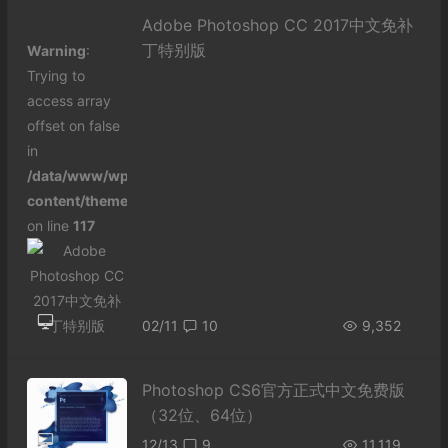
Adobe Photoshop CC 2017中文免补
丁特别版
Warning
:
Trying to
access array
offset on false
in
/data/www/wp-
content/themes/begin/inc/thumbnail.php
on line
117
02/11
10
9,352
Photoshop CS6官方正式中文免费版
（32位、64位）
12/13
9
11,119