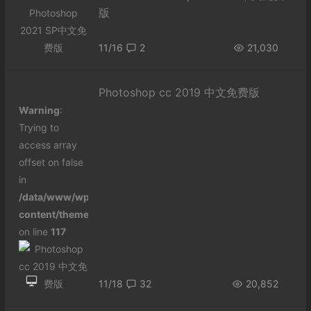
版
11/16
2
21,030
Photoshop cc 2019 中文免费版
Warning
:
Trying to
access array
offset on false
in
/data/www/wp-
content/themes/begin/inc/thumbnail.php
on line
117
11/18
32
20,852