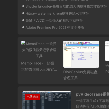
Shutter Encoder-免费而功能强大的视频格式转换软件（便
Hitpaw watermark rem视频去除水印软件
硕鼠(FLVCD)一款强大的视频下载软件
Adobe Premiere Pro 2021 中文免费版
MemoTrace-一款强
coder-免
语
大的微信聊天记录管
大的视频
P
DiskGenius免费磁盘
理工具
件（便携
持
管理工具
pyVideoTra
电脑玩物
一键字幕生成+字幕翻
自动将导入的视频翻