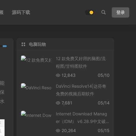
频
源码下载
登录
电脑玩物
12 款免费又好用的脑图/流
程图/甘特图软件
12,843
05/10
能
DaVinci Resolve14|达芬奇
保
免费的视频后期软件
水
7,681
05/14
Internet Download Manag
er（IDM） v6.28.9中文破
解版
20,264
05/15