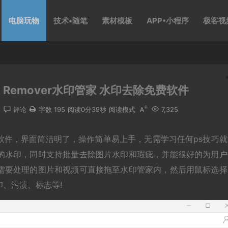
电脑玩物
技术•随笔
素材模板
APP•小程序
极客视
mark Remover水印管家 水印去除免费软件
物
评论
字数 195
阅读0分39秒
阅读模式
7,325
软件，界面简洁明了，操作简单易上手，无需学习任何ps技巧就
的水印，同时支持批量去除图片水印和瑕疵，并能很好的为用户
需要处理的图片和视频可直接拖至水印管家内，然后用鼠标选择
、污渍、标志等!