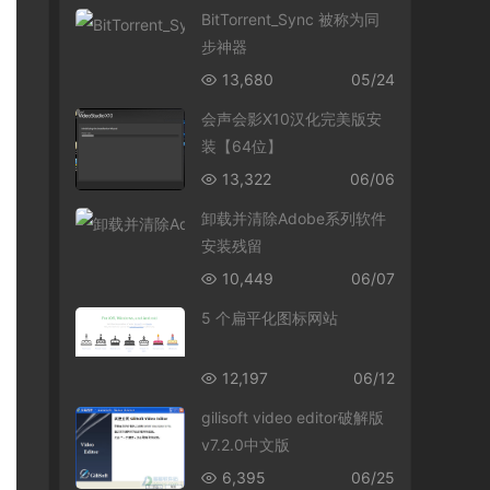
BitTorrent_Sync 被称为同
步神器
13,680
05/24
会声会影X10汉化完美版安
装【64位】
13,322
06/06
卸载并清除Adobe系列软件
安装残留
10,449
06/07
5 个扁平化图标网站
12,197
06/12
gilisoft video editor破解版
v7.2.0中文版
6,395
06/25