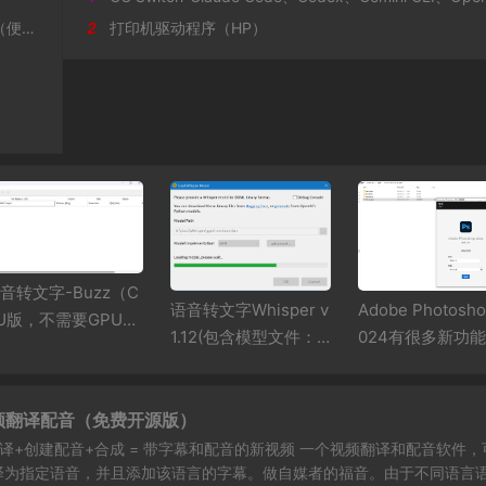
携版）
2
打印机驱动程序（HP）
音转文字-Buzz（C
Adobe Photosho
语音转文字Whisper v
U版，不需要GPU支
024有很多新功能
1.12(包含模型文件：g
）
gml-large.bin)
ns视频翻译配音（免费开源版）
译+创建配音+合成 = 带字幕和配音的新视频 一个视频翻译和配音软件，
译为指定语音，并且添加该语言的字幕。做自媒者的福音。由于不同语言