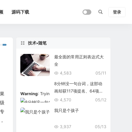
频
源码下载
登录
技术•随笔
最全面的常用正则表达式大
全
4,583
05/11
8分钟没一句台词，这部动
画却获117项提名、64项大
如果
Warning
: Trying to access array offset on false in
/data/
奖
4,570
05/12
级
我只是个孩子
专
，
3,937
05/13