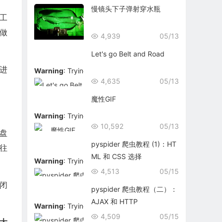
慢镜头下子弹射穿水瓶
工
做
4,939
05/13
Let's go Belt and Road
S进
Warning
: Trying to access array offset on false in
/data/
4,635
05/13
魔性GIF
Warning
: Trying to access array offset on false in
/data/
10,592
05/13
盘
pyspider 爬虫教程 (1)：HT
往
ML 和 CSS 选择
Warning
: Trying to access array offset on false in
/data/
4,513
05/15
闭
pyspider 爬虫教程（二）：
AJAX 和 HTTP
Warning
: Trying to access array offset on false in
/data/
4,509
05/15