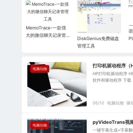
MemoTrace-一款强
coder-免
语
大的微信聊天记录管
大的视频
P
DiskGenius免费磁盘
理工具
件（便携
持
管理工具
打印机驱动程序（H
电脑玩物
HP打印机驱动程序 HP L
软件和驱动程序 下载：HP 
06/10
电脑玩物
驱
pyVideoTra
电脑玩物
一键字幕生成+字幕翻