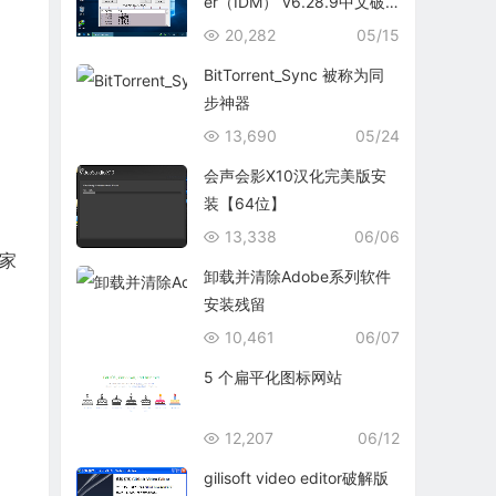
er（IDM） v6.28.9中文破
解版
20,282
05/15
BitTorrent_Sync 被称为同
步神器
13,690
05/24
会声会影X10汉化完美版安
装【64位】
13,338
06/06
家
卸载并清除Adobe系列软件
安装残留
10,461
06/07
5 个扁平化图标网站
12,207
06/12
gilisoft video editor破解版