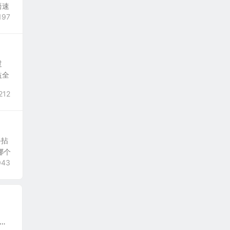
语速
197
过
益全
212
手拈
哪个
043
声会影2018（32-64位）插件 简体中文一键安装