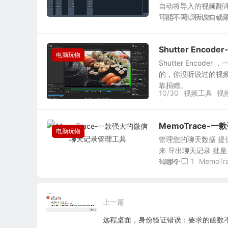
自动将导入的视频翻
10/31
电脑玩物
视
可能不同，所以自动添.
Shutter En
电脑玩物
Shutter Enco
的，你没听说过的视
靠捐赠。
10/30
视频工具
视
MemoTrace
电脑玩物
管理您的聊天数据 提
来 导出聊天记录 批量
10/30
1
MemoTr
勾哪个 ...
上一篇