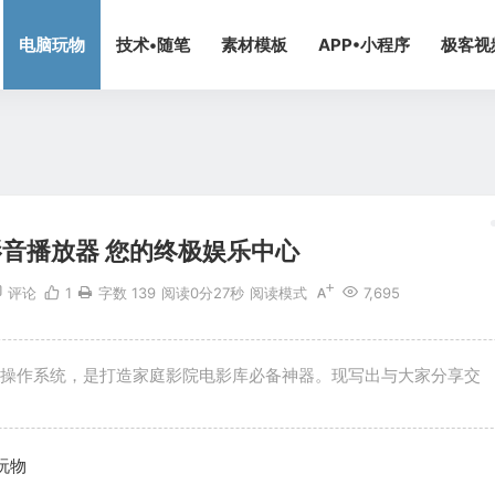
ntent/themes/begin/inc/inc.php
on line
322
电脑玩物
技术•随笔
素材模板
APP•小程序
极客视
媒体影音播放器 您的终极娱乐中心
评论
1
字数 139
阅读0分27秒
阅读模式
7,695
备和操作系统，是打造家庭影院电影库必备神器。现写出与大家分享交
玩物