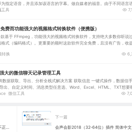
译为指定语音，并且添加该语言的字幕。做自媒者的福音。由于不同语言
频工具
7,
..
coder-免费而功能强大的视频格式转换软件（便携版）
der ，一款基于 FFmpeg，功能强大的视频格式转换软件，支持绝大多数你听说
频格式（编码格式）。更重要的额时这款软件完全免费，且没有广告，收
频转换
6,
-一款强大的微信聊天记录管理工具
供数据获取、导出、分析全栈式解决方案 获取信息 一键式操作，数据信
导出、自定义时间、消息类型任意选、Word、Excel、HTML、TXT想要
ace
微信工具
7,
下一篇
远程桌面，身份验证错误：要求的函数不正确等解决办法
会