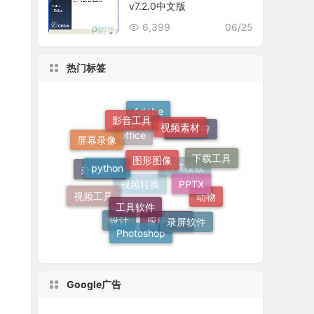
v7.2.0中文版
6,399
06/25
热门标签
影音工具
视频素材
Adobe
图形图像
屏幕录像
毕业答辩
python
下载工具
PPTX
office
工具软件
办公软件
视频工具
PPT模板
动物
录屏软件
视频转换
Photoshop
设计
应用软件
Google广告