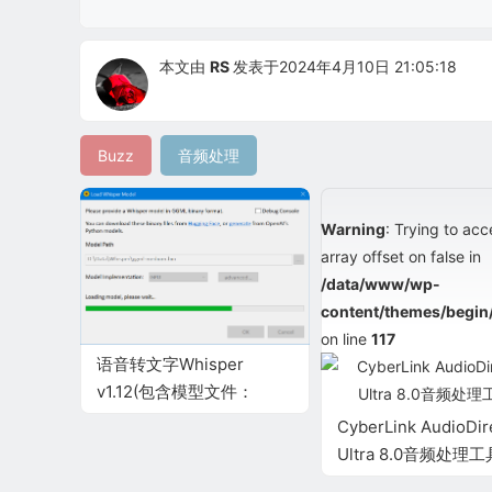
本文由
RS
发表于2024年4月10日 21:05:18
Buzz
音频处理
Warning
: Trying to acc
array offset on false in
/data/www/wp-
content/themes/begin
on line
117
语音转文字Whisper
v1.12(包含模型文件：
ggml-large.bin)
CyberLink AudioDir
Ultra 8.0音频处理工