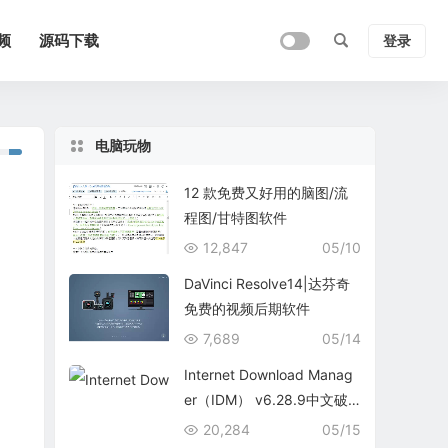
频
源码下载
登录
电脑玩物
12 款免费又好用的脑图/流
程图/甘特图软件
12,847
05/10
DaVinci Resolve14|达芬奇
免费的视频后期软件
7,689
05/14
Internet Download Manag
er（IDM） v6.28.9中文破
解版
20,284
05/15