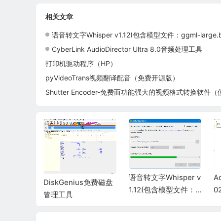
相关文章
语音转文字Whisper v1.12(包含模型文件：ggml-large.b
CyberLink AudioDirector Ultra 8.0音频处理工具
打印机驱动程序（HP）
pyVideoTrans视频翻译配音（免费开源版）
e-一款强
天记录管
A
语音转文字Whisper v
DiskGenius免费磁盘
0
1.12(包含模型文件：g
管理工具
gml-large.bin)