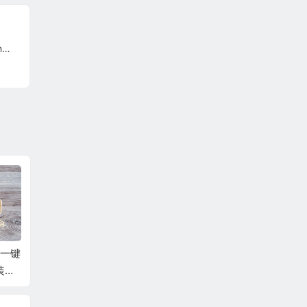
具
pyVi
译配音
Apowersoft Waterm
版）
ls一键
打印机驱动程序（H
ark Remover水印管
装、
P）
家 水印去除免费软件
器