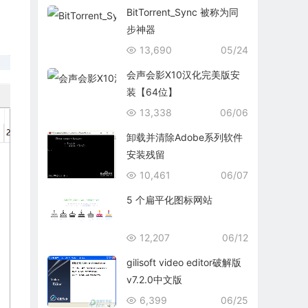
BitTorrent_Sync 被称为同
步神器
13,690
05/24
会声会影X10汉化完美版安
装【64位】
13,338
06/06
卸载并清除Adobe系列软件
安装残留
10,461
06/07
5 个扁平化图标网站
12,207
06/12
gilisoft video editor破解版
v7.2.0中文版
6,399
06/25