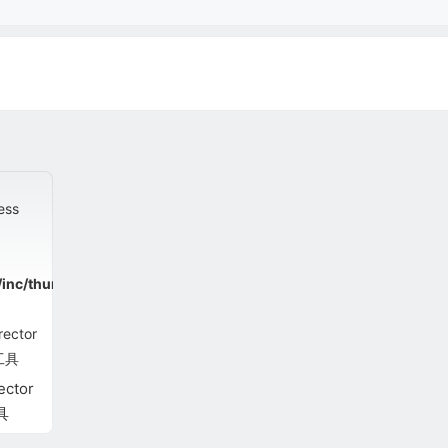
ess
/inc/thumbnail.php
ector
具