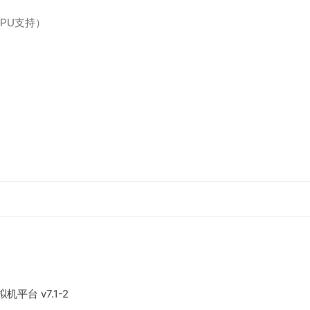
GPU支持）
源免费 运行稳定虚拟机平台 v7.1-2