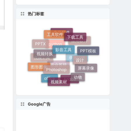
热门标签
工具软件
下载工具
影音工具
办公软件
视频转换
PPTX
应用软件
设计
PPT模板
python
Photoshop
图形图像
视频工具
录屏软件
动物
屏幕录像
视频素材
毕业答辩
office
Adobe
Google广告