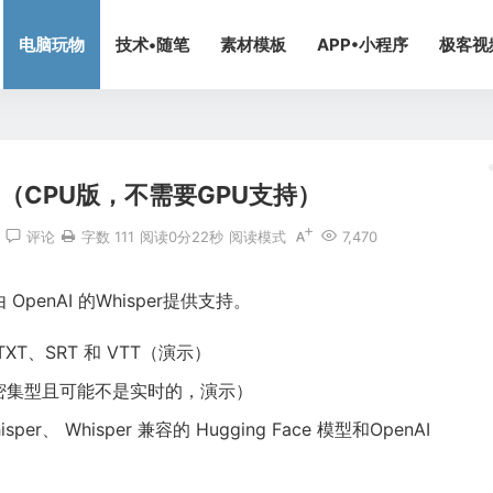
电脑玩物
技术•随笔
素材模板
APP•小程序
极客视
z（CPU版，不需要GPU支持）
评论
字数 111
阅读0分22秒
阅读模式
7,470
enAI 的Whisper提供支持。
T、SRT 和 VTT（演示）
密集型且可能不是实时的，演示）
hisper、 Whisper 兼容的 Hugging Face 模型和OpenAI