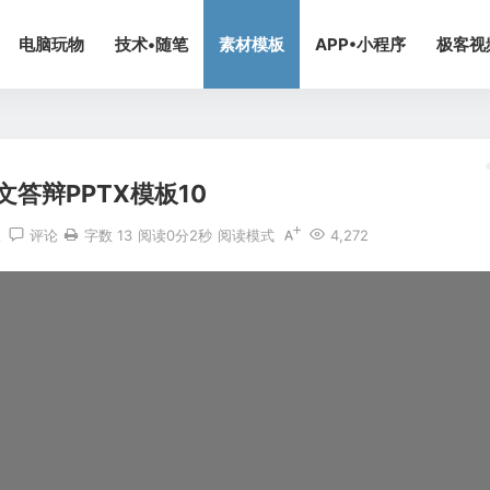
电脑玩物
技术•随笔
素材模板
APP•小程序
极客视
文答辩PPTX模板10
板
评论
字数 13
阅读0分2秒
阅读模式
4,272