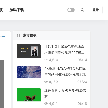
频
源码下载
登录
素材模板
【5月13】深灰色黄色线条
求职简历岗位竞聘PPT模板|
个人简历PPT模板
4,510
05/14
4K高清 NASA宇航员从国际
空间站用4K视频注视着地球
6,160
05/20
绿色背景，母鸡啄食-视频素
材
4,911
06/18