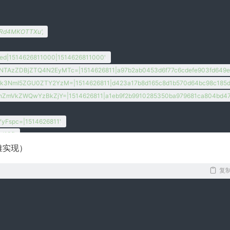
cVRd4MKOTTXu',
d|1514626811000|1514626811000'
,
zZDBjZTQ4N2EyMTc=|1514626811|a97b2ab0453d6f77c6cdefe903fd649e
NmI5ZGU0ZTY2YzM=|1514626811|d423a17b8d165c8d1b570d64bc98c185d
ZmVkZWQwYzBkZjY=|1514626811|a1eb9f2b9910285350ba979681ca804bd47f
yFspc=|1514626811'
,
d10f'
,
难实现）
capsion_ticket|44:NWY5Y2M0ZGJiZjFlNDdmMzlkYWE0YmNjNjA4MTRhMzY=|6cf
26590'
,
复
Mi4xYm4wY0FRQUFBQUFBb0tHa2JNYnBEQ1lBQUFCZ0FsVk5DNjAwV3dCb2xMbEhx
1514626889.1514626889.1'
,
hu.com|utmccn=(referral)|utmcmd=referral|utmcct=/'
,