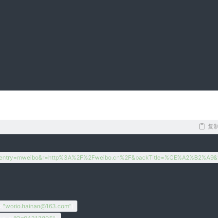
复
CONTROL
,
'a'
)
n?entry=mweibo&r=http
%3A
%2F
%2Fweibo
.cn
%2F
&backTitle=
%CE
%A2
%B2
%A9
&
CONTROL
,
'x'
)
s
(
"worio.hainan
@163
.com"
)