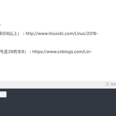
m
到58以上）：
http://www.linuxidc.com/Linux/2016-
号是29而非9）：
https://www.cnblogs.com/Lin-
复
接口