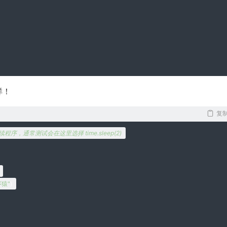
样！
复
，通常测试会在这里选择 time.sleep(2)
序猿"
)