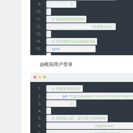
    time
.
sleep
(
3
)
# 获取新的页面快照
    driver
.
save
_screenshot
(
"程序猿.png"
)
# 打印网页渲染后的源代码
print
(
driver
.
page
_source
)
@模拟用户登录
# 获取当前页面Cookie
print
(
driver
.
get
_cookies
())
# ctrl+a 全选输入框内容
# 加载微博登录页
    driver
.
find
_element_by_id
(
"kw"
)
.
send
_keys
(
Keys
.
    driver
.
get
(
"http://passport.weibo.cn/signin/logi
time
.
sleep
(
3
)
# ctrl+x 剪切输入框内容
    driver
.
find
_element_by_id
(
"kw"
)
.
send
_keys
(
Keys
.
# 找到输入框，键入用户名和密码
    driver
.
find_element_by_id
(
'loginName'
).
send_key
# 输入框重新输入内容