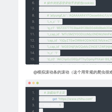
# 操作浏览器登录知乎并抓包cookies
    zhihu_cookies 
=
{
# 'aliyungf_tc' : 'AQAAAAR4YFOeswAAnLFJ
'l_n_c'
:
'1'
,
'q_c1'
:
'8572377703ba49138d30d4b9beb30ae
'r_cap_id'
:
'MTc5M2Y0ODUzMjc0NDMzNmFkNTA
'cap_id'
:
'YjQyZTEwOWM4ODlkNGE1MzkwZTk3
'l_cap_id'
:
'MGE0NjFjM2QxMzZiNGE1ZWFjNjhh
'n_c'
:
'1'
,
'd_c0'
:
'AKChpGzG6QyPThyDpmyPhXaV-B9_IY
'_xsrf'
:
'ed7cbc18-03dd-47e9-9885-bbc1c634
@模拟滚动条的滚动（这个用常规的爬虫很
'capsion_ticket'
:
'2|1:0|10:1514626813|14:
'_zap'
:
'3290e12b-64dc-4dae-a910-a32cc6e
'z_c0'
:
'2|1:0|10:1514626827|4:z_c0|92:
'__utma'
:
'51854390.2087017282.1514626889.
# 加载知乎主页
'__utmb'
:
'51854390.0.10.1514626889'
,
    driver
.
get
(
"https://www.zhihu.com"
)
'__utmc'
:
'51854390'
,
time
.
sleep
(
1
)
'__utmz'
:
'51854390.1514626889.1.1.utmcsr=zhi