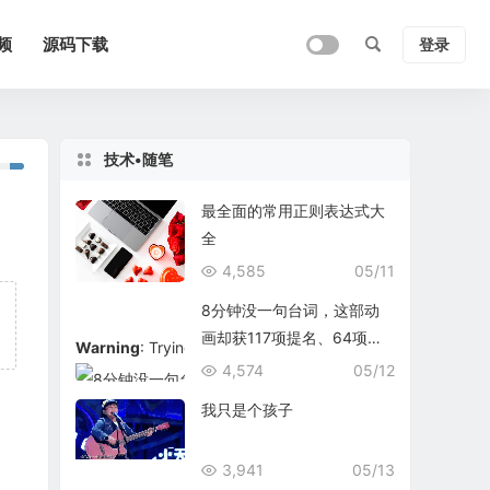
频
源码下载
登录
技术•随笔
最全面的常用正则表达式大
全
4,585
05/11
8分钟没一句台词，这部动
画却获117项提名、64项大
Warning
: Trying to access array offset on false in
/data/
奖
4,574
05/12
我只是个孩子
3,941
05/13