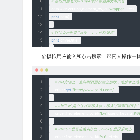
# 获取页面名为wrapper的id标签的文本内容
data 
=
 driver
.
find_element_by_id
(
"wrapper"
).
text
print
(
data
)
# 打印页面标题 "百度一下，你就知道"
print
(
driver
.
title
)
@模拟用户输入和点击搜索，跟真人操作一
# 生成当前页面快照并保存
driver
.
save_screenshot
(
"baidu.png"
)
# 关闭浏览器
# get方法会一直等到页面被完全加载，然后才会继续程序
driver
.
quit
()
    driver
.
get
(
"http://www.baidu.com/"
)
# id="kw"是百度搜索输入框，输入字符串"程序猿"
    driver
.
find
_element_by_id
(
"kw"
)
.
send
_keys
(
u
"程
# id="su"是百度搜索按钮，click() 是模拟点击
    driver
.
find
_element_by_id
(
"su"
)
.
click
()