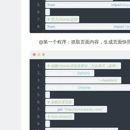
from
 selenium
.
webdriver
.
common
.
keys 
import
Key
# 导入chrome选项
from
 selenium
.
webdriver
.
chrome
.
options 
import
Op
@第一个程序：抓取页面内容，生成页面快
# 创建chrome浏览器驱动，无头模式（超爽）
chrome_options 
=
Options
()
chrome_options
.
add_argument
(
'--headless'
)
driver 
=
 webdriver
.
Chrome
(
chrome_options
=
chrom
# 加载百度页面
driver
.
get
(
"http://www.baidu.com/"
)
# time.sleep(3)