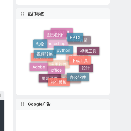
热门标签
图形图像
PPTX
影音工具
python
动物
视频转换
毕业答辩
视频工具
下载工具
Photoshop
office
Adobe
视频素材
录屏软件
设计
办公软件
应用软件
PPT模板
屏幕录像
工具软件
制
Google广告