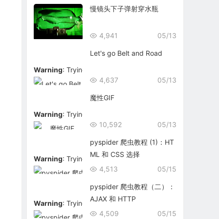
慢镜头下子弹射穿水瓶
4,941
05/13
Let's go Belt and Road
Warning
: Trying to access array offset on false in
/data/
4,637
05/13
魔性GIF
Warning
: Trying to access array offset on false in
/data/
10,592
05/13
pyspider 爬虫教程 (1)：HT
ML 和 CSS 选择
Warning
: Trying to access array offset on false in
/data/
4,513
05/15
pyspider 爬虫教程（二）：
AJAX 和 HTTP
Warning
: Trying to access array offset on false in
/data/
4,509
05/15