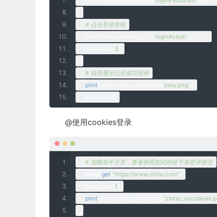
    driver
.
find_element_by_id
(
'loginPassword'
).
send_
    driver
.
find
_element_by_id
(
"kw"
)
.
send
_keys
(
"美女
# 点击登录按钮
# 模拟Enter回车键
    driver
.
find_element_by_id
(
'loginAction'
).
click
()
    driver
.
find
_element_by_id
(
"su"
)
.
send
_keys
(
Keys
.
time
.
sleep
(
3
)
    time
.
sleep
(
3
)
# 快照显示已经成功登录
# 清除输入框内容
print
(
driver
.
save_screenshot
(
'jietu.png'
))
    driver
.
find
_element_by_id
(
"kw"
)
.
clear
()
    driver
.
quit
()
# 生成新的页面快照
@使用cookies登录
    driver
.
save
_screenshot
(
"美女.png"
)
# 获取当前url
# 加载知乎主页，查看快照知此时处于未登录状态
print
(
driver
.
current
_url
)
    driver
.
get
(
"https://www.zhihu.com"
)
time
.
sleep
(
1
)
# 关闭浏览器
print
(
driver
.
save_screenshot
(
"zhihu_nocookies.p
    driver
.
quit
()