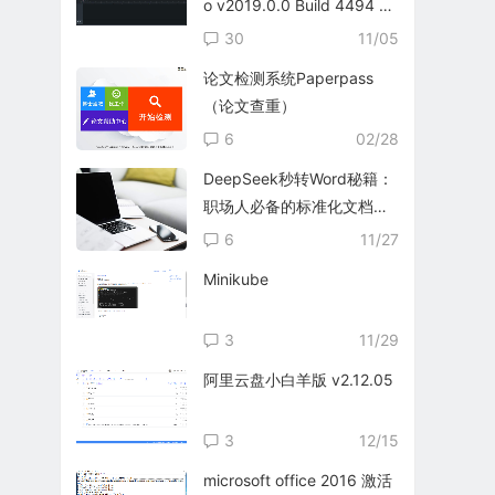
o v2019.0.0 Build 4494 英
文免费版
30
11/05
论文检测系统Paperpass
（论文查重）
6
02/28
DeepSeek秒转Word秘籍：
职场人必备的标准化文档生
成指南
6
11/27
Minikube
3
11/29
阿里云盘小白羊版 v2.12.05
3
12/15
microsoft office 2016 激活