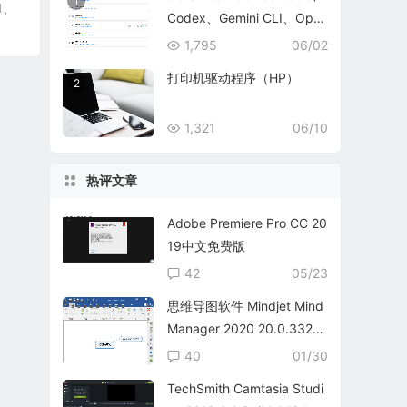
1
1、
Codex、Gemini CLI、Ope
nCode、OpenClaw 和 Her
1,795
06/02
mes Agent 的全方位管理工
打印机驱动程序（HP）
2
具
1,321
06/10
热评文章
Adobe Premiere Pro CC 20
19中文免费版
42
05/23
思维导图软件 Mindjet Mind
Manager 2020 20.0.332
中文免费版
40
01/30
TechSmith Camtasia Studi