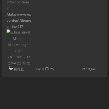
offset on false
in
/data/www/wp-
content/themes/begin/inc/thumbnail.php
on line
117
05/16
25
10,643