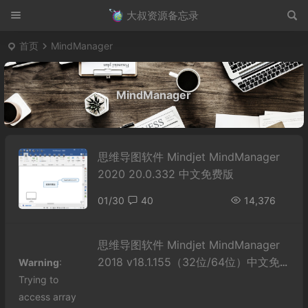
大叔资源备忘录
首页
MindManager
MindManager
思维导图软件 Mindjet MindManager
2020 20.0.332 中文免费版
01/30
40
14,376
思维导图软件 Mindjet MindManager
2018 v18.1.155（32位/64位）中文免
Warning
:
费版
Trying to
access array