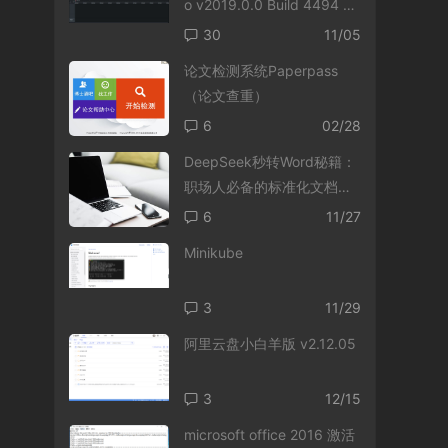
o v2019.0.0 Build 4494 英
文免费版
30
11/05
论文检测系统Paperpass
（论文查重）
6
02/28
DeepSeek秒转Word秘籍：
职场人必备的标准化文档生
成指南
6
11/27
Minikube
3
11/29
阿里云盘小白羊版 v2.12.05
3
12/15
microsoft office 2016 激活