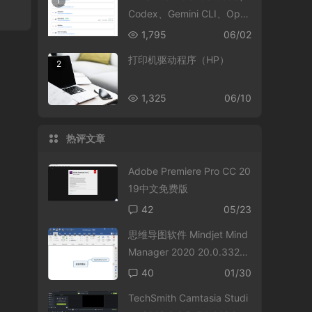
1
Codex、Gemini CLI、Ope
nCode、OpenClaw 和 Her
1,795
06/02
mes Agent 的全方位管理工
打印机驱动程序（HP）
2
具
1,325
06/10
热评文章
Adobe Premiere Pro CC 20
19中文免费版
42
05/23
思维导图软件 Mindjet Mind
Manager 2020 20.0.332
中文免费版
40
01/30
TechSmith Camtasia Studi