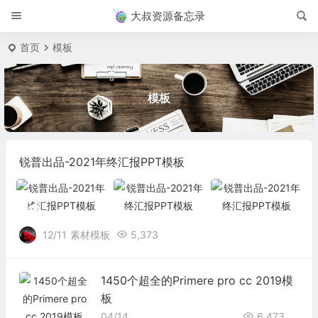
大叔资源备忘录
首页
模板
模板
锐普出品-2021年终汇报PPT模板
12/11
素材模板
5,373
1450个超全的Primere pro cc 2019模
板
04/14
6,473