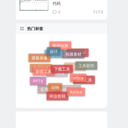
代码
2
11/13
热门标签
设计
视频转换
视频素材
办公软件
屏幕录像
下载工具
python
工具软件
影音工具
office
录屏软件
图形图像
PPTX
动物
PPT模板
视频工具
Adobe
应用软件
毕业答辩
Photoshop