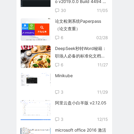
o v2019.0.0 Build 4494 英
文免费版
30
11/05
论文检测系统Paperpass
（论文查重）
6
02/28
DeepSeek秒转Word秘籍：
职场人必备的标准化文档生
成指南
6
11/27
Minikube
3
11/29
阿里云盘小白羊版 v2.12.05
3
12/15
microsoft office 2016 激活