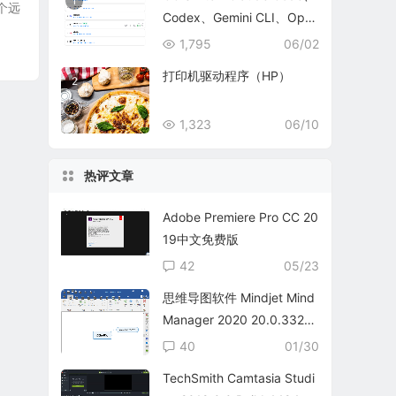
1
个远
Codex、Gemini CLI、Ope
nCode、OpenClaw 和 Her
1,795
06/02
mes Agent 的全方位管理工
打印机驱动程序（HP）
2
具
1,323
06/10
热评文章
Adobe Premiere Pro CC 20
19中文免费版
42
05/23
思维导图软件 Mindjet Mind
Manager 2020 20.0.332
中文免费版
40
01/30
TechSmith Camtasia Studi