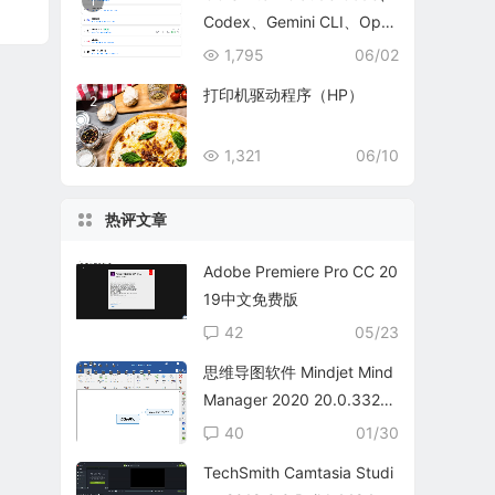
1
Codex、Gemini CLI、Ope
nCode、OpenClaw 和 Her
1,795
06/02
mes Agent 的全方位管理工
打印机驱动程序（HP）
2
具
1,321
06/10
热评文章
Adobe Premiere Pro CC 20
19中文免费版
42
05/23
思维导图软件 Mindjet Mind
Manager 2020 20.0.332
中文免费版
40
01/30
TechSmith Camtasia Studi