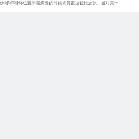
GoodSync
数据同步
到多个目标位置，在需要的时候恢复数据轻松还原。当对某一...