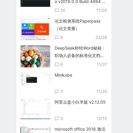
o v2019.0.0 Build 4494 英
文免费版
30
11/05
论文检测系统Paperpass
（论文查重）
6
02/28
DeepSeek秒转Word秘籍：
职场人必备的标准化文档生
成指南
6
11/27
Minikube
3
11/29
阿里云盘小白羊版 v2.12.05
3
12/15
microsoft office 2016 激活