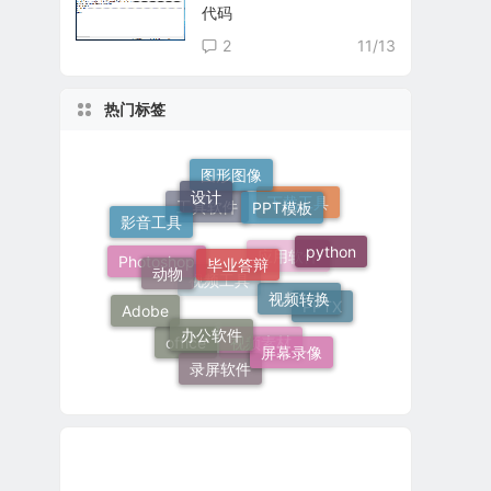
代码
2
11/13
热门标签
设计
图形图像
PPT模板
下载工具
影音工具
毕业答辩
工具软件
python
动物
视频转换
Photoshop
应用软件
办公软件
Adobe
视频工具
PPTX
屏幕录像
office
录屏软件
视频素材