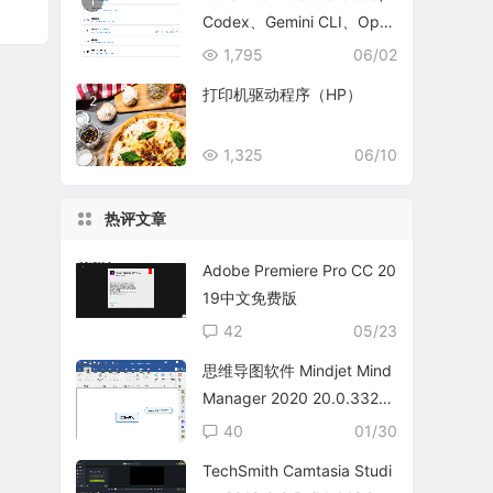
1
Codex、Gemini CLI、Ope
nCode、OpenClaw 和 Her
1,795
06/02
mes Agent 的全方位管理工
打印机驱动程序（HP）
2
具
1,325
06/10
热评文章
Adobe Premiere Pro CC 20
19中文免费版
42
05/23
思维导图软件 Mindjet Mind
Manager 2020 20.0.332
中文免费版
40
01/30
TechSmith Camtasia Studi