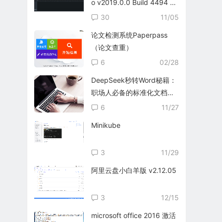
o v2019.0.0 Build 4494 英
文免费版
30
11/05
论文检测系统Paperpass
（论文查重）
6
02/28
DeepSeek秒转Word秘籍：
职场人必备的标准化文档生
成指南
6
11/27
Minikube
3
11/29
阿里云盘小白羊版 v2.12.05
3
12/15
microsoft office 2016 激活