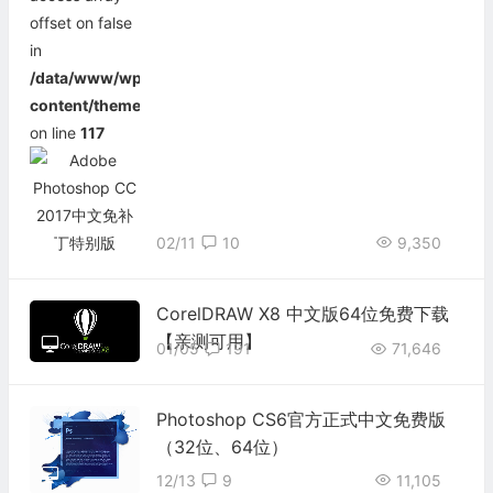
offset on false
in
/data/www/wp-
content/themes/begin/inc/thumbnail.php
on line
117
02/11
10
9,350
CorelDRAW X8 中文版64位免费下载
【亲测可用】
01/05
191
71,646
Photoshop CS6官方正式中文免费版
（32位、64位）
12/13
9
11,105