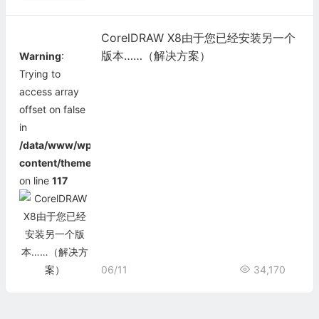
CorelDRAW X8由于您已经安装另一个
版本……（解决方案）
Warning
:
Trying to
access array
offset on false
in
/data/www/wp-
content/themes/begin/inc/thumbnail.php
on line
117
06/11
34,170